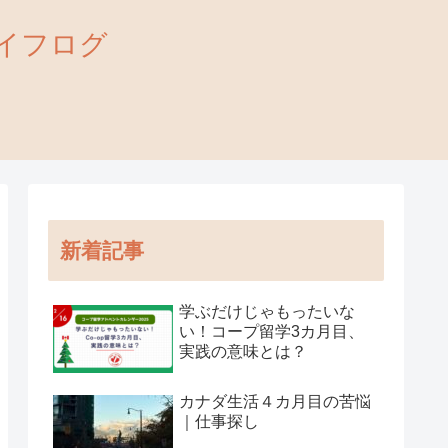
外ライフログ
新着記事
学ぶだけじゃもったいな
い！コープ留学3カ月目、
実践の意味とは？
カナダ生活４カ月目の苦悩
｜仕事探し