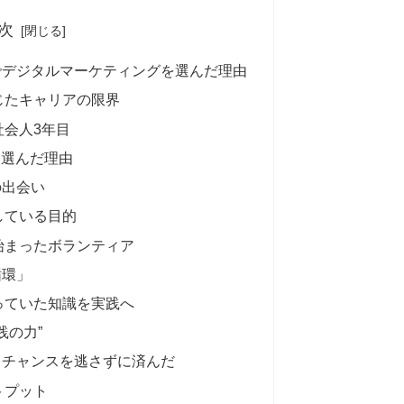
次
でデジタルマーケティングを選んだ理由
じたキャリアの限界
社会人3年目
を選んだ理由
の出会い
している目的
始まったボランティア
循環」
っていた知識を実践へ
践の力”
りチャンスを逃さずに済んだ
トプット