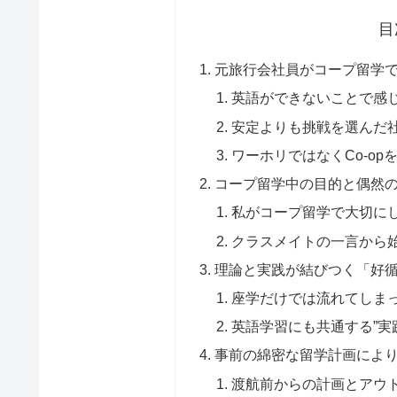
目
元旅行会社員がコープ留学
英語ができないことで感
安定よりも挑戦を選んだ
ワーホリではなくCo-op
コープ留学中の目的と偶然
私がコープ留学で大切に
クラスメイトの一言から
理論と実践が結びつく「好
座学だけでは流れてしま
英語学習にも共通する”実
事前の綿密な留学計画によ
渡航前からの計画とアウ