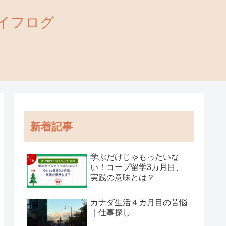
外ライフログ
新着記事
学ぶだけじゃもったいな
い！コープ留学3カ月目、
実践の意味とは？
カナダ生活４カ月目の苦悩
｜仕事探し