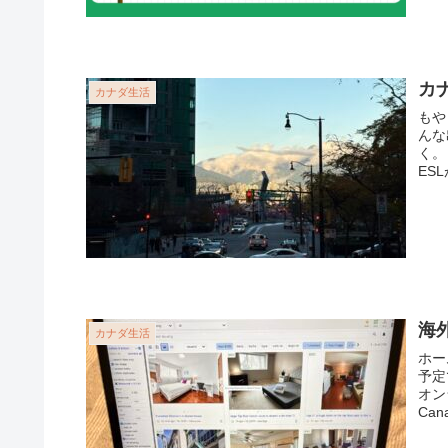
カ
カナダ生活
もや
んな
く。
ESL
海
カナダ生活
ホー
予定
オン
Can