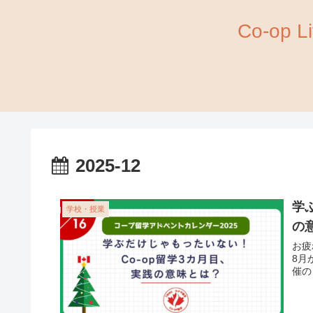
Co-op
2025-12
学
学校・授業
の
お疲
8月
催の「