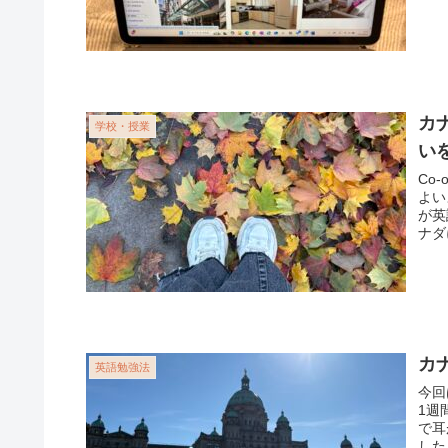
カ
学校・授業
い
Co
よい
が英
ナダ
カ
英語勉強法
今回
1週
で耳
した