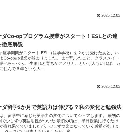
2025.12.03
ナダCo-opプログラム授業がスタート！ESLとの違
を徹底解説
-op座学期間がスタート ESL（語学学校）を２か月受けたあと、い
よCo-opの授業が始まりました。 まず思ったこと。クラスメイト
語ぺらっぺら。 生まれと育ちがアメリカ、という人もいれば、カ
に住んで６年という人...
2025.12.03
ナダ留学2か月で英語力は伸びる？私の変化と勉強法
は、留学中に感じた英語力の変化についてシェアします。 最初の
間で少しずつ英語耐性がついた 最初の頃は、半日授業に行くだけ
が疲れ果てていましたが、少しずつ楽になっていく感覚がありま
。 クラスには日本人もいましたが、私...