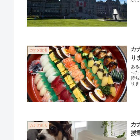
カ
カナダ生活
り
ある
った
持ち
りま
カ
カナダ生活
授