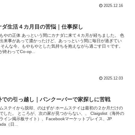
2025.12.16
ナダ生活４カ月目の苦悩｜仕事探し
もやの正体 あっという間にカナダに来て４カ月が経ちました。 色
出来事があって濃かったけど、あっっという間に毎日が過ぎてい
 そんな今、もやもやとした気持ちを抱えながら過ごす日々です。
が終わってCo-op...
2025.12.03
外での引っ越し｜バンクーバーで家探しに苦戦
ムステイから脱却、のはずが ホームステイは最初の２か月だけの
でした。 ところが、次の家が見つからない、、 Claigslist（海外の
ライン掲示板サイト）、Facebookマーケットプレイス、JP
ada（日...