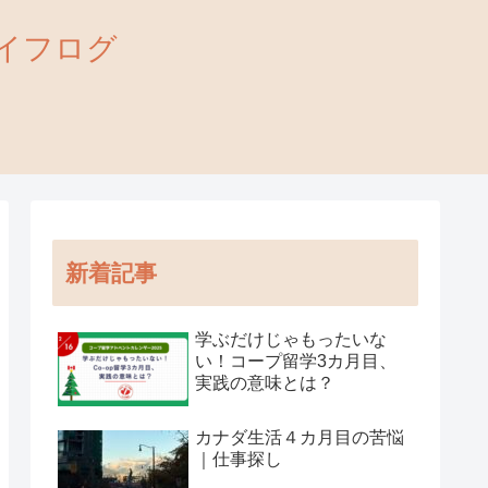
外ライフログ
新着記事
学ぶだけじゃもったいな
い！コープ留学3カ月目、
実践の意味とは？
カナダ生活４カ月目の苦悩
｜仕事探し