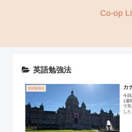
Co-op
英語勉強法
カ
英語勉強法
今回
1週
で耳
した